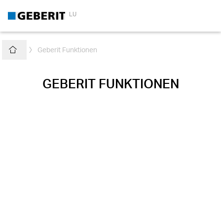
LU
Geberit Funktionen
Home
ChevronRightFlat
GEBERIT FUNKTIONEN
Fan